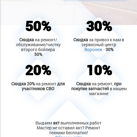
50%
30%
Скидка
на ремонт/
Скидка
за привоз к нам в
обслуживание/чистку
сервисный центр
второго бойлера
Воронеж
-
30%
50%
20%
10%
Скидка
20%
на ремонт
для
Скидка
на ремонт,
при
участников СВО
покупке запчастей
в нашем
магазине
Выдаем
акт
выполненных работ
Мастер не оставил акт? Ремонт
техники бесплатно!