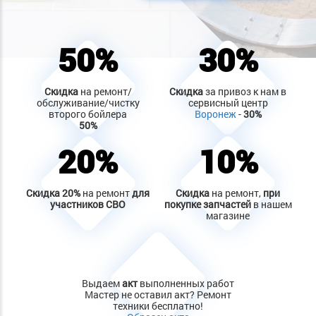
50%
30%
Скидка
на ремонт/
Скидка
за привоз к нам в
обслуживание/чистку
сервисный центр
второго бойлера
Воронеж
-
30%
50%
20%
10%
Скидка
20%
на ремонт
для
Скидка
на ремонт,
при
участников СВО
покупке запчастей
в нашем
магазине
Выдаем
акт
выполненных работ
Мастер не оставил акт? Ремонт
техники бесплатно!