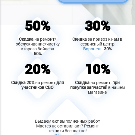
50%
30%
Скидка
на ремонт/
Скидка
за привоз к нам в
обслуживание/чистку
сервисный центр
второго бойлера
Воронеж
-
30%
50%
20%
10%
Скидка
20%
на ремонт
для
Скидка
на ремонт,
при
участников СВО
покупке запчастей
в нашем
магазине
Выдаем
акт
выполненных работ
Мастер не оставил акт? Ремонт
техники бесплатно!