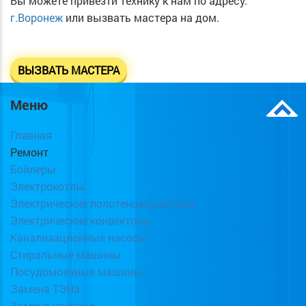
Вы можете привезти технику к нам по адресу:
г.Воронеж
или вызвать мастера на дом.
ВЫЗВАТЬ МАСТЕРА
Меню
Главная
Ремонт
Бойлеры
Электрокотлы
Электрические полотенцесушители
Электрические конвекторы
Канализационные насосы
Стиральные машины
Посудомоечные машины
Замена ТЭНа
Замена клапана