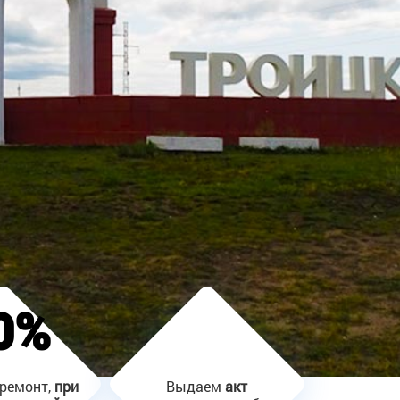
0%
ремонт,
при
Выдаем
акт