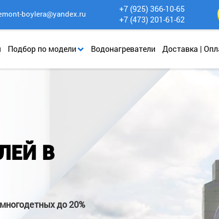
+7 (925) 366-10-65
emont-boylera@yandex.ru
+7 (473) 201-61-62
и
Подбор по модели
Водонагреватели
Доставка | Опл
ЛЕЙ В
 многодетных до 20%