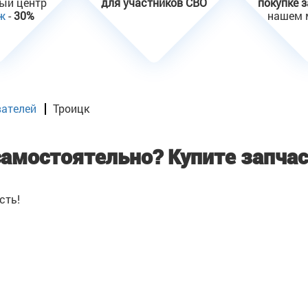
ный центр
для участников СВО
покупке 
ж
-
30%
нашем 
вателей
Троицк
самостоятельно?
Купите запчас
сть!