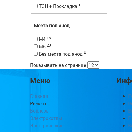
1
ТЭН + Прокладка
Место под анод
16
M4
20
M6
8
Без места под анод
Показывать на странице
Меню
Инф
Главная
Г
Ремонт
В
Бойлеры
В
Электрокотлы
П
Электрические
К