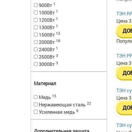
1
900Вт
1
1000Вт
ТЭН RF
1
1200Вт
Цена
3
1
1300Вт
ДО
13
1500Вт
Попул
18
2000Вт
1
2400Вт
ТЭН PR
3
2500Вт
Цена
3
3
3000Вт
ДО
Материал
ТЭН су
15
Медь
Цена
3
22
Нержавеющая сталь
ДО
6
Усиленная медь
ТЭН су
Дополнительная защита