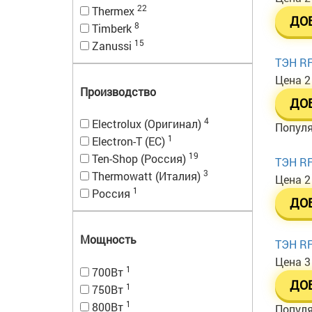
22
Thermex
ДО
8
Timberk
15
Zanussi
ТЭН RF
Цена
2
Производство
ДО
4
Electrolux (Оригинал)
Попул
1
Electron-T (EC)
19
Ten-Shop (Россия)
ТЭН RF 
3
Thermowatt (Италия)
Цена
2
1
Россия
ДО
Мощность
ТЭН RF
Цена
3
1
700Вт
ДО
1
750Вт
1
800Вт
Попул