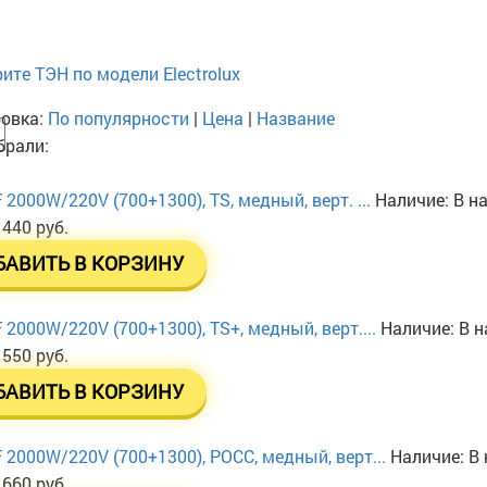
ите ТЭН по модели Electrolux
овка:
По популярности
|
Цена
|
Название
рали:
 2000W/220V (700+1300), TS, медный, верт. ...
Наличие:
В н
 440 руб.
БАВИТЬ В КОРЗИНУ
 2000W/220V (700+1300), TS+, медный, верт....
Наличие:
В н
 550 руб.
БАВИТЬ В КОРЗИНУ
 2000W/220V (700+1300), РОСС, медный, верт...
Наличие:
В 
 660 руб.