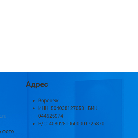
Адрес
Воронеж
ИНН: 504038127053 | БИК:
.ru
044525974
Р/С: 40802810600001726870
о фото