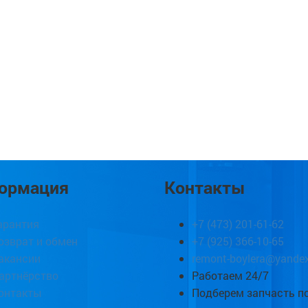
ормация
Контакты
арантия
+7 (473) 201-61-62
озврат и обмен
+7 (925) 366-10-65
акансии
remont-boylera@yandex
артнёрство
Работаем 24/7
онтакты
Подберем запчасть п