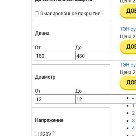
Цена
2
ДО
3
Эмалированное покрытие
ТЭН су
Длина
Цена
2
ДО
От
До
ТЭН су
Цена
2
Диаметр
ДО
От
До
«
1
2
Напряжение
3
4
8
220V
»