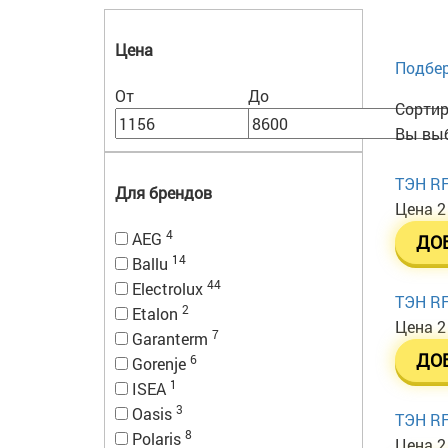
Цена
Подбер
От
До
Сортир
Вы выб
ТЭН RF
Для брендов
Цена
2
4
AEG
ДО
14
Ballu
44
Electrolux
ТЭН RF
2
Etalon
Цена
2
7
Garanterm
ДО
6
Gorenje
1
ISEA
3
Oasis
ТЭН RF
8
Polaris
Цена
2