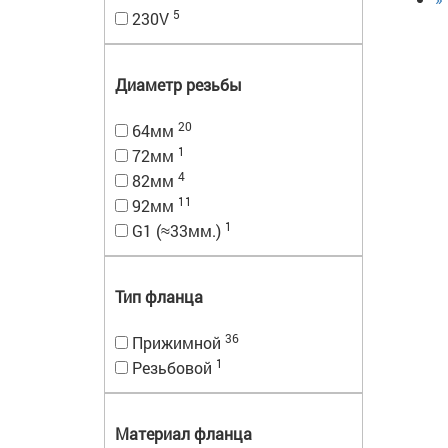
5
230V
Диаметр резьбы
20
64мм
1
72мм
4
82мм
11
92мм
1
G1 (≈33мм.)
Тип фланца
36
Прижимной
1
Резьбовой
Материал фланца