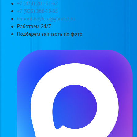
+7 (473) 201-61-62
+7 (925) 366-10-65
remont-boylera@yandex.ru
Работаем 24/7
Подберем запчасть по фото