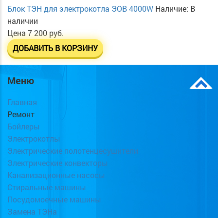
Блок ТЭН для электрокотла ЭОВ 4000W
Наличие:
В
наличии
Цена
7 200 руб.
ДОБАВИТЬ В КОРЗИНУ
Меню
Главная
Ремонт
Бойлеры
Электрокотлы
Электрические полотенцесушители
Электрические конвекторы
Канализационные насосы
Стиральные машины
Посудомоечные машины
Замена ТЭНа