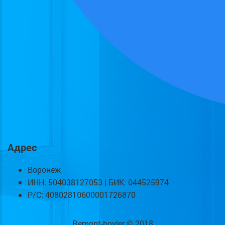
Адрес
Воронеж
ИНН: 504038127053 | БИК: 044525974
Р/С: 40802810600001726870
Remont-boyler © 2018