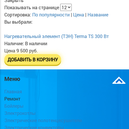
Закрыть
Показывать на странице
Сортировка:
По популярности
|
Цена
|
Название
Вы выбрали:
Нагревательный элемент (ТЭН) Terma TS 300 Вт
Наличие:
В наличии
Цена
9 500 руб.
ДОБАВИТЬ В КОРЗИНУ
Меню
Главная
Ремонт
Бойлеры
Электрокотлы
Электрические полотенцесушители
Электрические конвекторы