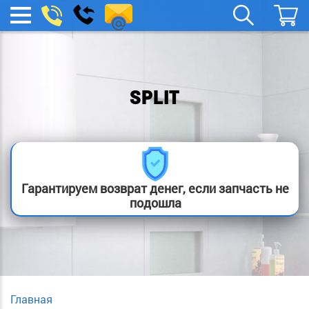
remont-
Заказать
МЕНЮ
звонок
boylera@yandex.ru
SPLIT
Гарантируем возврат денег, если запчасть не
подошла
Главная