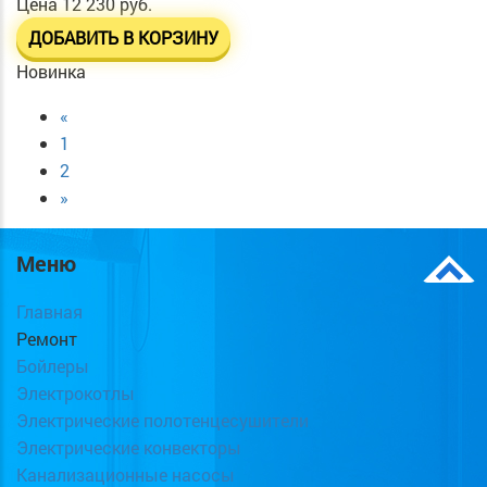
Цена
12 230 руб.
ДОБАВИТЬ В КОРЗИНУ
Новинка
«
1
2
»
Меню
Главная
Ремонт
Бойлеры
Электрокотлы
Электрические полотенцесушители
Электрические конвекторы
Канализационные насосы