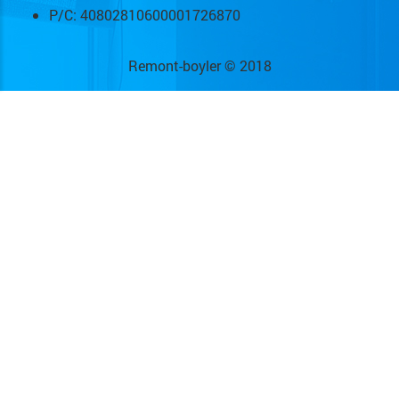
Р/С: 40802810600001726870
Remont-boyler © 2018