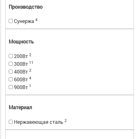
Производство
4
Сунержа
Мощность
2
200Вт
11
300Вт
2
400Вт
4
600Вт
1
900Вт
Материал
2
Нержавеющая сталь