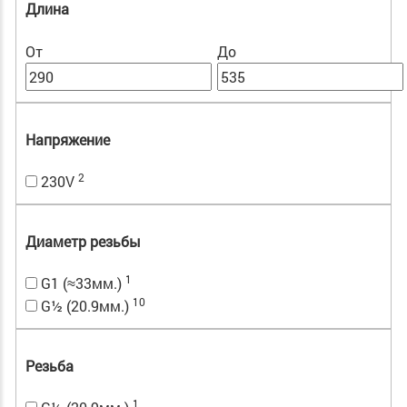
Длина
От
До
Напряжение
2
230V
Диаметр резьбы
1
G1 (≈33мм.)
10
G½ (20.9мм.)
Резьба
1